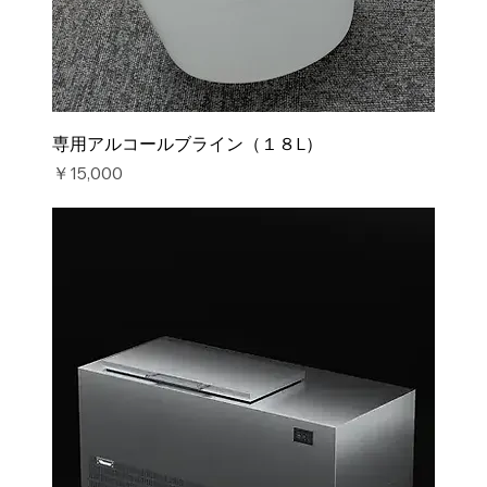
専用アルコールブライン（１８L）
価格
￥15,000