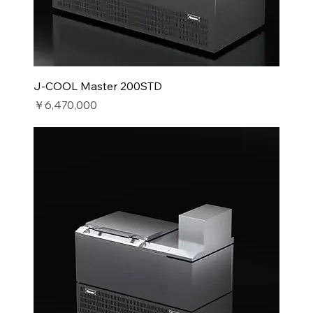
J-COOL Master 200STD
価格
￥6,470,000