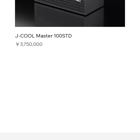
J-COOL Master 100STD
価格
￥3,750,000