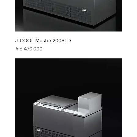
J-COOL Master 200STD
価格
￥6,470,000