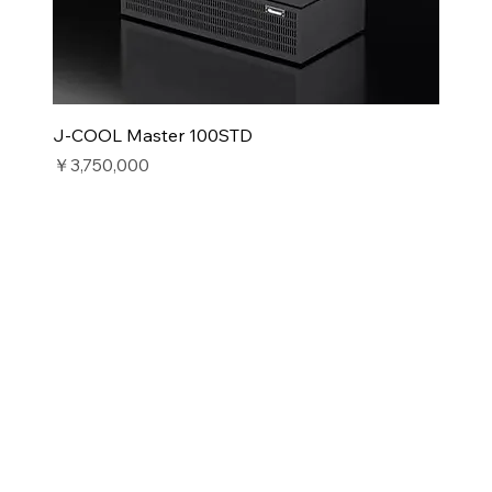
J-COOL Master 100STD
価格
￥3,750,000